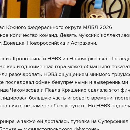
инал Южного Федерального округа МЛБЛ 2026
ное количество команд. Девять мужских коллективов
у, Донецка, Новороссийска и Астрахани.
т» из Кропоткина и НЭВЗ из Новочеркасска. Послед
. Но как и одноименная гора может обманчиво показ
шили разочаровать НЭВЗ ощущением мнимого триумф
же последовал обмен безупречными и выверенными т
ида Чекомасова и Павла Крященко сделала этот фин
лидировал большую часть игрового времени, постеп
вно никто не намерен был уступать. Но НЭВЗ подвела
урнира, а также ей досталась путевка на Суперфин
ронза — у севастопольского «Муссона».