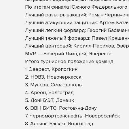
По итогам финала Южного Федерального 
Лучший разыгрывающий: Роман Черничен
Лучший атакующий защитник: Артем Казач
Лучший легкий форвард: Георгий Бабачен
Лучший тяжелый форвард: Павел Крящен
Лучший центровой: Кирилл Парилов, Эвер
MVP — Валерий Лиходей, Эвереста
Итого турнирное положение команд
1. Эверест, Кропоткин
2. НЭВЗ, Новочеркасск
3. Муссон, Севастополь
4. Ареон, Волгоград
5. ДонНУЭТ, Донецк
6. DBI | БИТС, Ростов-на-Дону
7. Черномортранснефть, Новороссийск
8. Альянс-Баскет, Волгоград