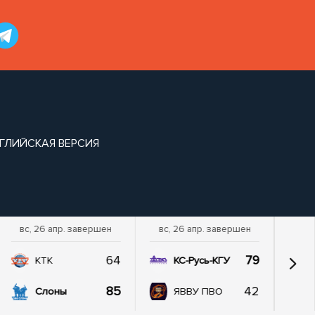
ГЛИЙСКАЯ ВЕРСИЯ
вс, 26 апр. завершен
вс, 26 апр. завершен
64
79
КТК
КС-Русь-КГУ
85
42
Слоны
ЯВВУ ПВО