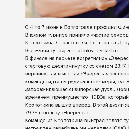
С 4 по 7 июня в Волгограде проходил Ф
В южном турнире приняло участие рекорд
Кропоткина, Севастополя, Ростова-на-Дон
Все матчи турнира: south.ilovebasket.ru
В финале на паркете встретились «Эверес
стартовую десятиминутку со счетом 23:17
вершину, так и игроки «Эвереста» поспе
команды идти на радикальные меры, тут 
Завораживающая снайперская дуэль Леон
временем, преимущество НЭВЗа, который 
Кропоткина вышла вперед. В этой дуэли я
79:76 в пользу «Эвереста».
Команде из Кропоткина выиграл золото т
награжден серебряными медалями ЮФО. Б