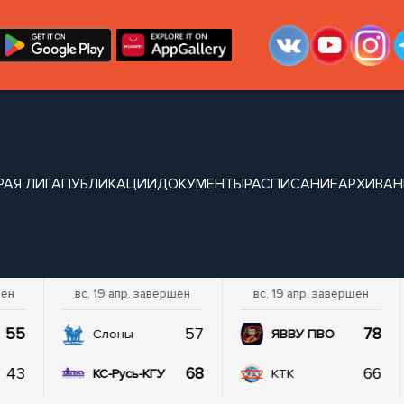
РАЯ ЛИГА
ПУБЛИКАЦИИ
ДОКУМЕНТЫ
РАСПИСАНИЕ
АРХИВ
АН
шен
вс, 19 апр. завершен
вс, 19 апр. завершен
55
57
78
Слоны
ЯВВУ ПВО
43
68
66
КС-Русь-КГУ
КТК