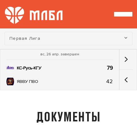
Турнир:
Первая Лига
вс, 26 апр. завершен
79
КС-Русь-КГУ
42
ЯВВУ ПВО
ДОКУМЕНТЫ