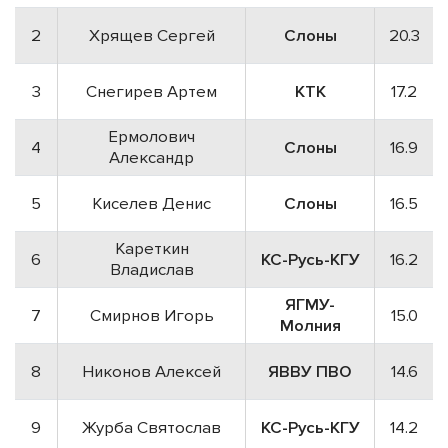
2
Хрящев Сергей
Слоны
20.3
3
Снегирев Артем
КТК
17.2
Ермолович
4
Слоны
16.9
Александр
5
Киселев Денис
Слоны
16.5
Кареткин
6
КС-Русь-КГУ
16.2
Владислав
ЯГМУ-
7
Смирнов Игорь
15.0
Молния
8
Никонов Алексей
ЯВВУ ПВО
14.6
9
Журба Святослав
КС-Русь-КГУ
14.2