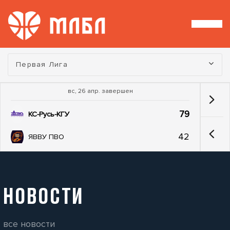
Турнир:
Первая Лига
вс, 26 апр. завершен
79
КС-Русь-КГУ
42
ЯВВУ ПВО
НОВОСТИ
все новости