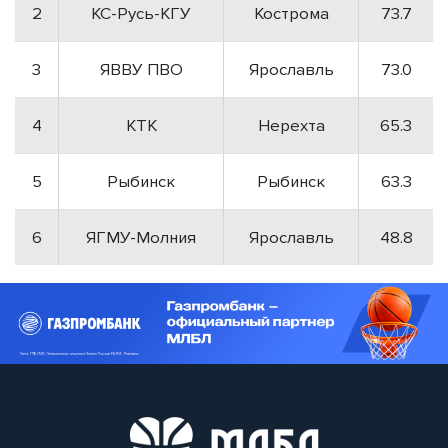
2
КС-Русь-КГУ
Кострома
73.7
3
ЯВВУ ПВО
Ярославль
73.0
4
КТК
Нерехта
65.3
5
Рыбинск
Рыбинск
63.3
6
ЯГМУ-Молния
Ярославль
48.8